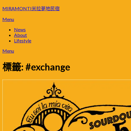
Skip
MIRAMONTI米拉夢地民宿
to
content
Menu
News
About
Lifestyle
Menu
標籤:
#exchange