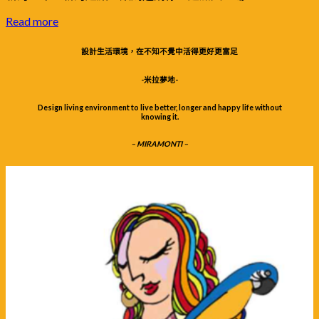
2023-
媽
12-
Read more
｜
20
2025-
MIRAMONTI
02-
設計生活環境，在不知不覺中活得更好更富足
米
25
拉
-米拉夢地-
夢
地
Design living environment to live better, longer and happy life without
knowing it.
– MIRAMONTI –