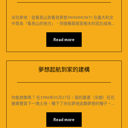
Posted
by
on
米
米拉夢地：從看見山到看見夢想 MIRAMONTI 在義大利文
2024-
媽
中意為「看見山的地方」，但隨著鄰居家樹木的茁壯成長…
11-
｜
28
MIRAMONTI
Read more
米
拉
夢
地
夢想起航到家的建構
Posted
by
on
米
你能想像嗎？ 在1986年01月27日，我的婆婆（米嬤）在花
2024-
媽
蓮壽豐買下一塊土地，種下了米拉夢地這顆夢想的種子。…
11-
｜
27
MIRAMONTI
Read more
米
拉