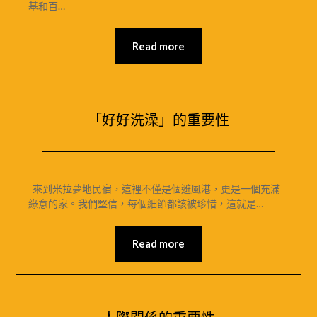
基和百…
05
MIRAMONTI
米
Read more
拉
夢
地
「好好洗澡」的重要性
Posted
by
on
米
來到米拉夢地民宿，這裡不僅是個避風港，更是一個充滿
2024-
媽
綠意的家。我們堅信，每個細節都該被珍惜，這就是…
12-
｜
04
MIRAMONTI
Read more
米
拉
夢
地