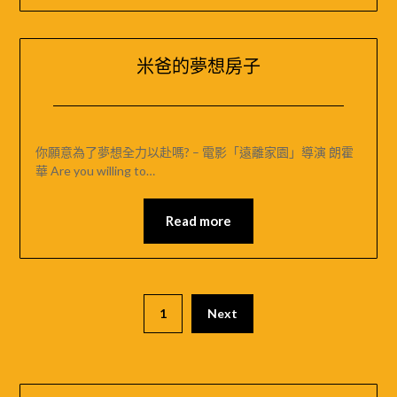
夢
地
米爸的夢想房子
Posted
by
on
米
你願意為了夢想全力以赴嗎? – 電影「遠離家園」導演 朗霍
2024-
媽
華 Are you willing to…
11-
｜
26
MIRAMONTI
Read more
米
拉
夢
地
1
Next