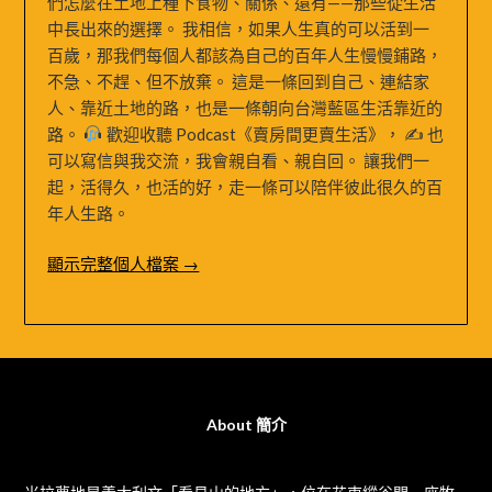
們怎麼在土地上種下食物、關係、還有——那些從生活
中長出來的選擇。 我相信，如果人生真的可以活到一
百歲，那我們每個人都該為自己的百年人生慢慢鋪路，
不急、不趕、但不放棄。 這是一條回到自己、連結家
人、靠近土地的路，也是一條朝向台灣藍區生活靠近的
路。
歡迎收聽 Podcast《賣房間更賣生活》， ✍
也
可以寫信與我交流，我會親自看、親自回。 讓我們一
起，活得久，也活的好，走一條可以陪伴彼此很久的百
年人生路。
顯示完整個人檔案 →
About 簡介