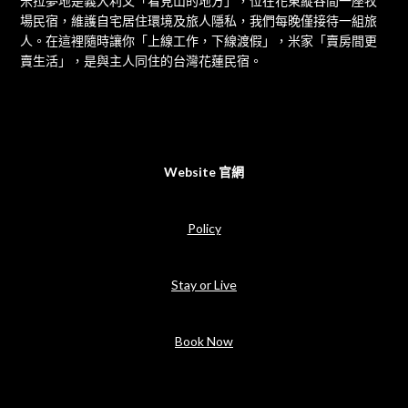
米拉夢地是義大利文「看見山的地方」，位在花東縱谷間一座牧
場民宿，維護自宅居住環境及旅人隱私，我們每晚僅接待一組旅
人。在這裡隨時讓你「上線工作，下線渡假」，米家「賣房間更
賣生活」，是與主人同住的台灣花蓮民宿。
Website 官網
Policy
Stay or Live
Book Now