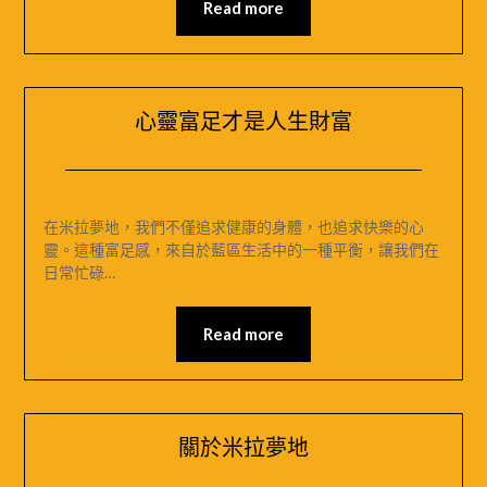
Read more
米
拉
夢
地
心靈富足才是人生財富
Posted
by
on
米
在米拉夢地，我們不僅追求健康的身體，也追求快樂的心
2024-
媽
靈。這種富足感，來自於藍區生活中的一種平衡，讓我們在
12-
｜
日常忙碌…
01
MIRAMONTI
米
Read more
拉
夢
地
關於米拉夢地