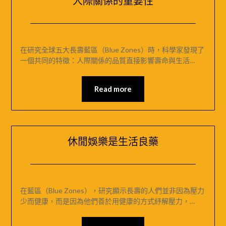
人際關係的重要性
Posted
by
on
米
在研究全球五大長壽藍區（Blue Zones）時，科學家發現了
2024-
媽
一個共同的特徵：人際關係的品質直接影響壽命與生活…
12-
｜
01
MIRAMONTI
Read more
米
拉
夢
地
休閒娛樂是生活良藥
Posted
by
on
米
在藍區（Blue Zones），研究顯示長壽的人們並非因為壓力
2024-
媽
少而健康，而是因為他們善於用健康的方式紓解壓力，…
12-
｜
01
MIRAMONTI