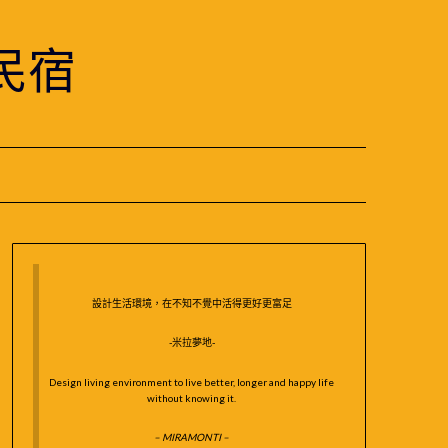
民宿
設計生活環境，在不知不覺中活得更好更富足
-米拉夢地-
Design living environment to live better, longer and happy life
without knowing it.
– MIRAMONTI –