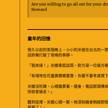
Are you willing to go all out for your 
Howard
童年的回憶
很久以前的某個晚上，小小的米爸在台北的一
話鈴聲打破了夜晚的寧靜。
「我來接！」米嬤拿起話筒，對方是一位遠方
「有塊地在花蓮壽豐鄉要賣，你要不要考慮買
米嬤沒吭聲，心裡盤算著。隨後，電話那頭傳
快就會搶走。」
聽到這裡，米嬤心頭一緊。她深知機會稍縱即
我買了！」