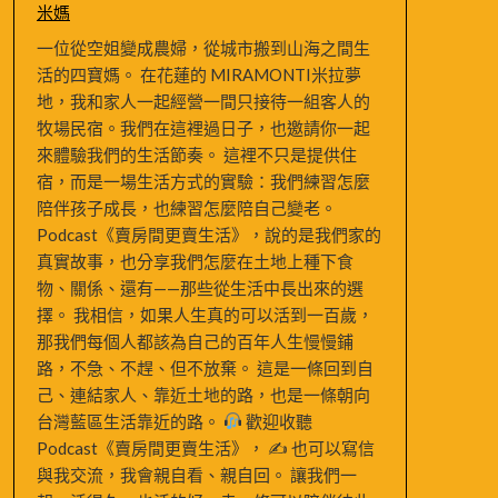
米媽
一位從空姐變成農婦，從城市搬到山海之間生
活的四寶媽。 在花蓮的 MIRAMONTI米拉夢
地，我和家人一起經營一間只接待一組客人的
牧場民宿。我們在這裡過日子，也邀請你一起
來體驗我們的生活節奏。 這裡不只是提供住
宿，而是一場生活方式的實驗：我們練習怎麼
陪伴孩子成長，也練習怎麼陪自己變老。
Podcast《賣房間更賣生活》，說的是我們家的
真實故事，也分享我們怎麼在土地上種下食
物、關係、還有——那些從生活中長出來的選
擇。 我相信，如果人生真的可以活到一百歲，
那我們每個人都該為自己的百年人生慢慢鋪
路，不急、不趕、但不放棄。 這是一條回到自
己、連結家人、靠近土地的路，也是一條朝向
台灣藍區生活靠近的路。
歡迎收聽
Podcast《賣房間更賣生活》， ✍
也可以寫信
與我交流，我會親自看、親自回。 讓我們一