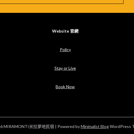
Website 官網
Policy
Stay or Live
Book Now
026 MIRAMONTI米拉夢地民宿
| Powered by
Minimalist Blog
WordPress 