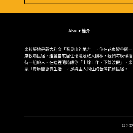
About 簡介
米拉夢地是義大利文「看見山的地方」，位在花東縱谷間一
座牧場民宿，維護自宅居住環境及旅人隱私，我們每晚僅接
待一組旅人。在這裡隨時讓你「上線工作，下線渡假」，米
家「賣房間更賣生活」，是與主人同住的台灣花蓮民宿。
© 2