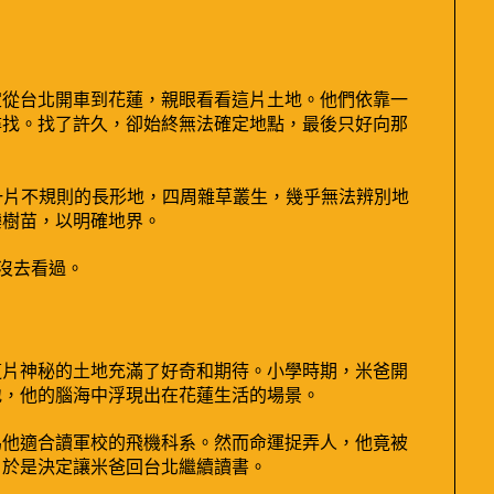
定從台北開車到花蓮，親眼看看這片土地。他們依靠一
尋找。找了許久，卻始終無法確定地點，最後只好向那
一片不規則的長形地，四周雜草叢生，幾乎無法辨別地
欒樹苗，以明確地界。
沒去看過。
這片神秘的土地充滿了好奇和期待。小學時期，米爸開
地，他的腦海中浮現出在花蓮生活的場景。
為他適合讀軍校的飛機科系。然而命運捉弄人，他竟被
，於是決定讓米爸回台北繼續讀書。