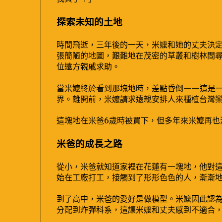
探索未知的土地
時間飛逝，三年後的一天，米嬤和她的丈夫決
張簡陋的地圖，艱難地在茂密的草叢和樹林間
位遠方親戚求助。
當米嬤終於看到那塊地時，差點昏倒——這是
界。離開前，米嬤請求遠親安排人來種植台灣
這塊地在米爸6歲時被買下，但多年來米嬤再也
米爸的成長之路
從小，米爸就知道家裡在花蓮有一塊地，他對
始在工廠打工，接觸到了形形色色的人，漸漸
到了高中，米爸的愛好是做模型。米嬤因此認
分配到炸彈科系，這讓米嬤和丈夫感到不適合