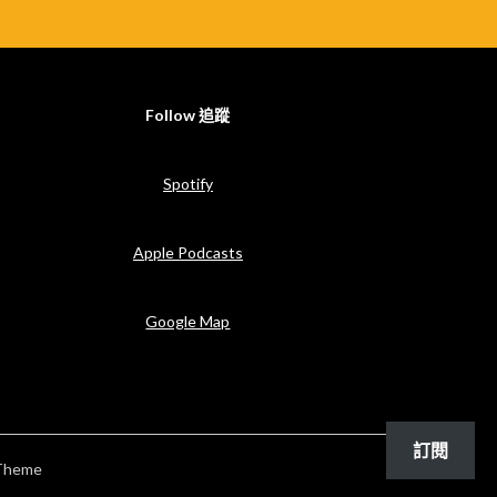
Follow 追蹤
Spotify
Apple Podcasts
Google Map
訂閱
Theme