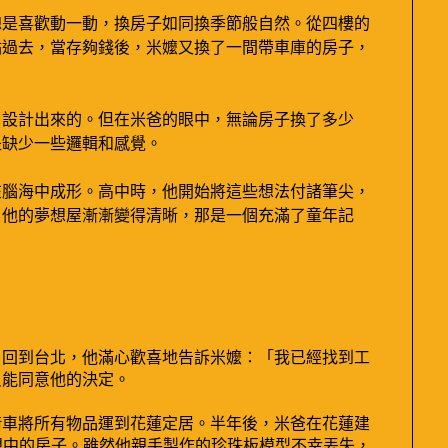
總是喜歡動一動，換房子如同換季節般自然。從四樓的
點過去，當存夠錢後，米嬤又換了一間帶車庫的房子，
。
，設計出來的。但在米爸的眼中，無論房子換了多少
是缺少一些邏輯和感覺。
在腦海中成形。高中時，他開始將這些想法付諸筆尖，
，他的夢想屋漸漸變得清晰，那是一個充滿了童年記
。回到台北，他滿心歡喜地告訴米嬤：「我已經找到工
只能同意他的決定。
借車將所有物品運到花蓮定居。半年後，米爸在花蓮建
想中的房子。雖然他親手製作的珍珠板模型不幸丟失，