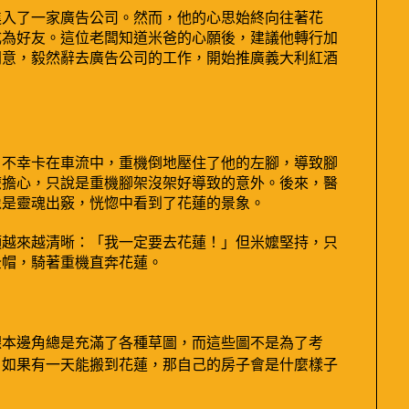
進入了一家廣告公司。然而，他的心思始終向往著花
成為好友。這位老闆知道米爸的心願後，建議他轉行加
同意，毅然辭去廣告公司的工作，開始推廣義大利紅酒
，不幸卡在車流中，重機倒地壓住了他的左腳，導致腳
嬤擔心，只說是重機腳架沒架好導致的意外。後來，醫
像是靈魂出竅，恍惚中看到了花蓮的景象。
頭越來越清晰：「我一定要去花蓮！」但米嬤堅持，只
全帽，騎著重機直奔花蓮。
課本邊角總是充滿了各種草圖，而這些圖不是為了考
，如果有一天能搬到花蓮，那自己的房子會是什麼樣子