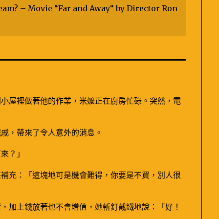
dream? – Movie “Far and Away“ by Director Ron
26
MIRAMONTI
米
拉
夢
地
間小屋裡做著他的作業，米嬤正在廚房忙碌。突然，電
親戚，帶來了令人意外的消息。
下來？」
來補充：「這塊地可是機會難得，你要是不買，別人很
逝，加上錢放著也不會增值，她斬釘截鐵地說：「好！