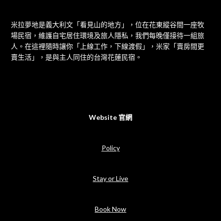
米拉夢地是義大利文「看見山的地方」，位在花東縱谷間一座牧
場民宿，維護自宅居住環境及旅人隱私，我們每晚僅接待一組旅
人。在這裡隨時讓你「上線工作，下線渡假」，米家「賣房間更
賣生活」，是與主人同住的台灣花蓮民宿。
Website 官網
Policy
Stay or Live
Book Now