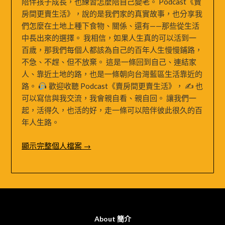
陪伴孩子成長，也練習怎麼陪自己變老。 Podcast《賣
房間更賣生活》，說的是我們家的真實故事，也分享我
們怎麼在土地上種下食物、關係、還有——那些從生活
中長出來的選擇。 我相信，如果人生真的可以活到一
百歲，那我們每個人都該為自己的百年人生慢慢鋪路，
不急、不趕、但不放棄。 這是一條回到自己、連結家
人、靠近土地的路，也是一條朝向台灣藍區生活靠近的
路。
歡迎收聽 Podcast《賣房間更賣生活》， ✍
也
可以寫信與我交流，我會親自看、親自回。 讓我們一
起，活得久，也活的好，走一條可以陪伴彼此很久的百
年人生路。
顯示完整個人檔案 →
About 簡介