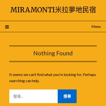
Skip
MIRAMONTI米拉夢地民宿
to
content
Menu
Nothing Found
It seems we can’t find what you’re looking for. Perhaps
searching can help.
搜
尋
關