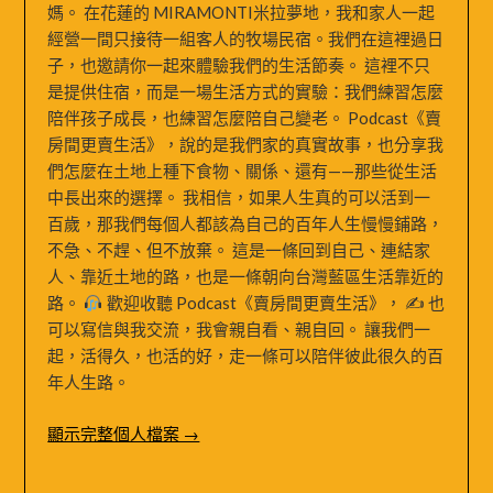
媽。 在花蓮的 MIRAMONTI米拉夢地，我和家人一起
經營一間只接待一組客人的牧場民宿。我們在這裡過日
子，也邀請你一起來體驗我們的生活節奏。 這裡不只
是提供住宿，而是一場生活方式的實驗：我們練習怎麼
陪伴孩子成長，也練習怎麼陪自己變老。 Podcast《賣
房間更賣生活》，說的是我們家的真實故事，也分享我
們怎麼在土地上種下食物、關係、還有——那些從生活
中長出來的選擇。 我相信，如果人生真的可以活到一
百歲，那我們每個人都該為自己的百年人生慢慢鋪路，
不急、不趕、但不放棄。 這是一條回到自己、連結家
人、靠近土地的路，也是一條朝向台灣藍區生活靠近的
路。
歡迎收聽 Podcast《賣房間更賣生活》， ✍
也
可以寫信與我交流，我會親自看、親自回。 讓我們一
起，活得久，也活的好，走一條可以陪伴彼此很久的百
年人生路。
顯示完整個人檔案 →