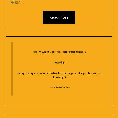
基和百…
05
MIRAMONTI
米
Read more
拉
夢
地
設計生活環境，在不知不覺中活得更好更富足
-米拉夢地-
Design living environment to live better, longer and happy life without
knowing it.
– MIRAMONTI –