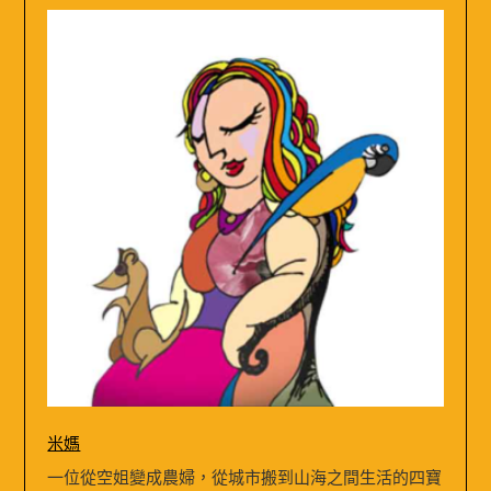
米媽
一位從空姐變成農婦，從城市搬到山海之間生活的四寶