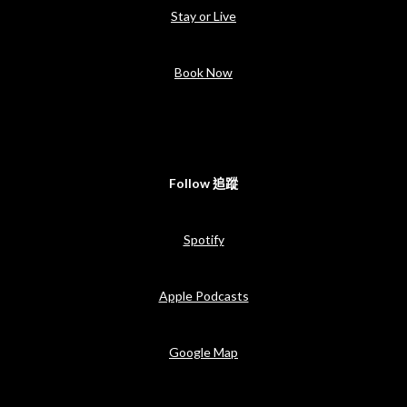
Stay or Live
Book Now
Follow 追蹤
Spotify
Apple Podcasts
Google Map