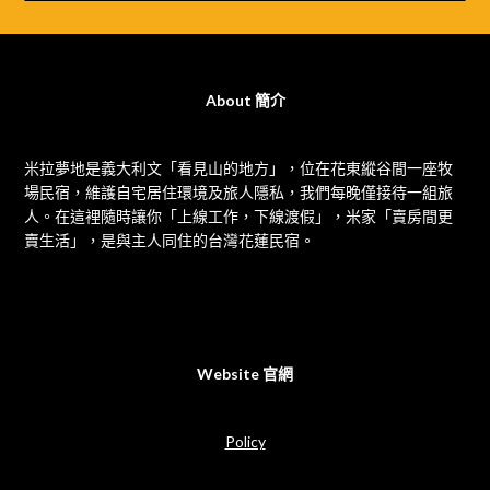
About 簡介
米拉夢地是義大利文「看見山的地方」，位在花東縱谷間一座牧
場民宿，維護自宅居住環境及旅人隱私，我們每晚僅接待一組旅
人。在這裡隨時讓你「上線工作，下線渡假」，米家「賣房間更
賣生活」，是與主人同住的台灣花蓮民宿。
Website 官網
Policy