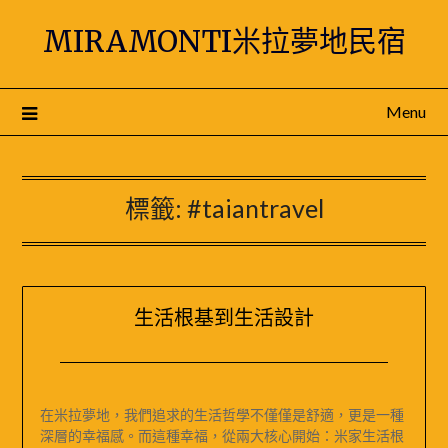
Skip
MIRAMONTI米拉夢地民宿
to
content
Menu
標籤:
#taiantravel
生活根基到生活設計
Posted
by
on
米
在米拉夢地，我們追求的生活哲學不僅僅是舒適，更是一種
2024-
媽
深層的幸福感。而這種幸福，從兩大核心開始：米家生活根
12-
｜