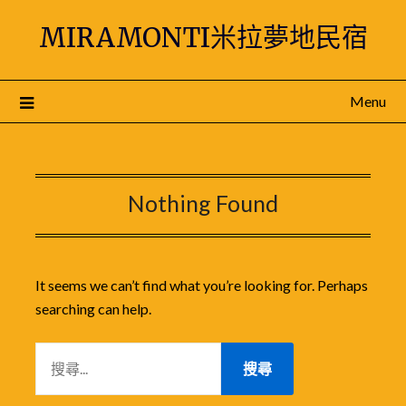
Skip
MIRAMONTI米拉夢地民宿
to
content
Menu
Nothing Found
It seems we can’t find what you’re looking for. Perhaps
searching can help.
搜
尋
關