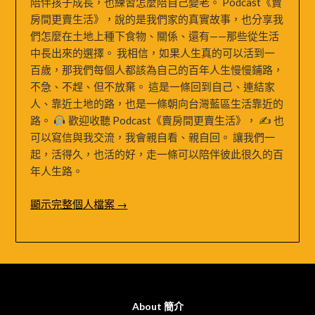
陪伴孩子成長，也練習怎麼陪自己變老。 Podcast《賣
房間更賣生活》，說的是我們家的真實故事，也分享我
們怎麼在土地上種下食物、關係、還有——那些從生活
中長出來的選擇。 我相信，如果人生真的可以活到一
百歲，那我們每個人都該為自己的百年人生慢慢鋪路，
不急、不趕、但不放棄。 這是一條回到自己、連結家
人、靠近土地的路，也是一條朝向台灣藍區生活靠近的
路。
歡迎收聽 Podcast《賣房間更賣生活》， ✍
也
可以寫信與我交流，我會親自看、親自回。 讓我們一
起，活得久，也活的好，走一條可以陪伴彼此很久的百
年人生路。
顯示完整個人檔案 →
About 簡介