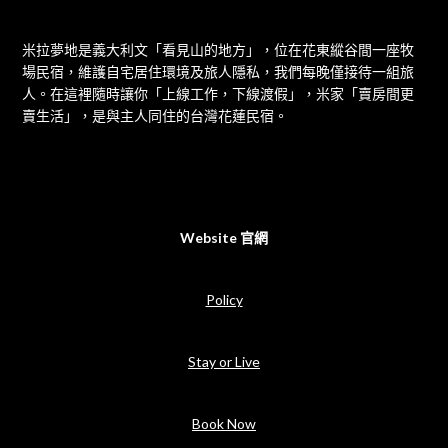
米拉夢地是義大利文「看見山的地方」，位在花東縱谷間一座牧
場民宿，維護自宅居住環境及旅人隱私，我們每晚僅接待一組旅
人。在這裡隨時讓你「上線工作，下線渡假」，米家「賣房間更
賣生活」，是與主人同住的台灣花蓮民宿。
Website 官網
Policy
Stay or Live
Book Now