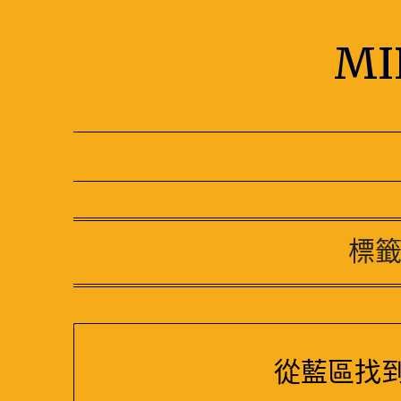
Skip
to
M
content
標籤
從藍區找