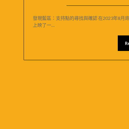
發現藍區：支持點的尋找與確認 在2023年8月底
上映了一…
R