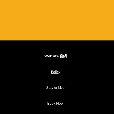
Website 官網
Policy
Stay or Live
Book Now