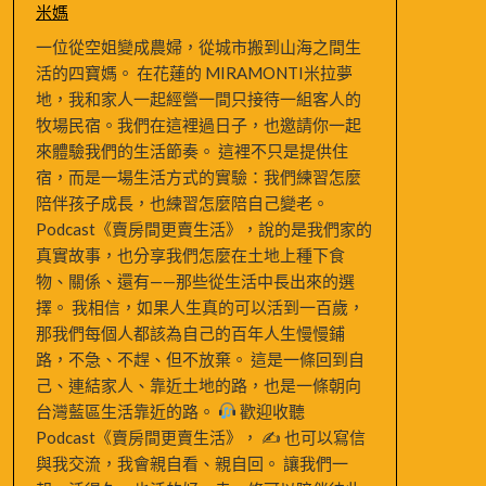
米媽
一位從空姐變成農婦，從城市搬到山海之間生
活的四寶媽。 在花蓮的 MIRAMONTI米拉夢
地，我和家人一起經營一間只接待一組客人的
牧場民宿。我們在這裡過日子，也邀請你一起
來體驗我們的生活節奏。 這裡不只是提供住
宿，而是一場生活方式的實驗：我們練習怎麼
陪伴孩子成長，也練習怎麼陪自己變老。
Podcast《賣房間更賣生活》，說的是我們家的
真實故事，也分享我們怎麼在土地上種下食
物、關係、還有——那些從生活中長出來的選
擇。 我相信，如果人生真的可以活到一百歲，
那我們每個人都該為自己的百年人生慢慢鋪
路，不急、不趕、但不放棄。 這是一條回到自
己、連結家人、靠近土地的路，也是一條朝向
台灣藍區生活靠近的路。
歡迎收聽
Podcast《賣房間更賣生活》， ✍
也可以寫信
與我交流，我會親自看、親自回。 讓我們一