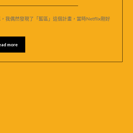
Posted
by
on
米
，我偶然發現了「藍區」這個計畫，當時Netflix剛好
2024-
媽
11-
｜
23
MIRAMONTI
ead more
米
拉
夢
地