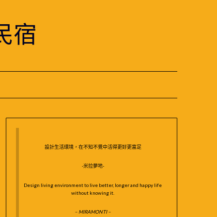
民宿
設計生活環境，在不知不覺中活得更好更富足
-米拉夢地-
Design living environment to live better, longer and happy life
without knowing it.
– MIRAMONTI –