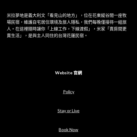
米拉夢地是義大利文「看見山的地方」，位在花東縱谷間一座牧
場民宿，維護自宅居住環境及旅人隱私，我們每晚僅接待一組旅
人。在這裡隨時讓你「上線工作，下線渡假」，米家「賣房間更
賣生活」，是與主人同住的台灣花蓮民宿。
Website 官網
Policy
Stay or Live
Book Now