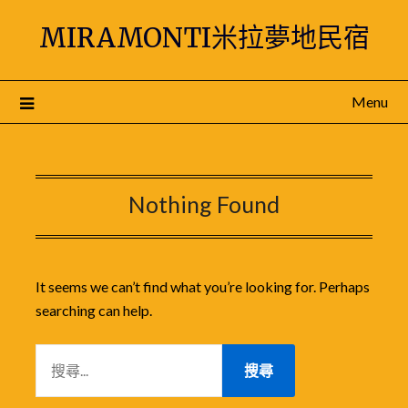
Skip
MIRAMONTI米拉夢地民宿
to
content
Menu
Nothing Found
It seems we can’t find what you’re looking for. Perhaps
searching can help.
搜
尋
關