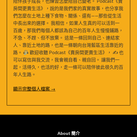
陪伴孩子成長，也練習怎麼陪自己變老。 Podcast《賣
房間更賣生活》，說的是我們家的真實故事，也分享我
們怎麼在土地上種下食物、關係、還有——那些從生活
中長出來的選擇。 我相信，如果人生真的可以活到一
百歲，那我們每個人都該為自己的百年人生慢慢鋪路，
不急、不趕、但不放棄。 這是一條回到自己、連結家
人、靠近土地的路，也是一條朝向台灣藍區生活靠近的
路。
歡迎收聽 Podcast《賣房間更賣生活》， ✍
也
可以寫信與我交流，我會親自看、親自回。 讓我們一
起，活得久，也活的好，走一條可以陪伴彼此很久的百
年人生路。
顯示完整個人檔案 →
About 簡介