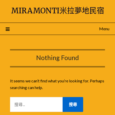
Skip
MIRAMONTI米拉夢地民宿
to
content
Menu
Nothing Found
It seems we can’t find what you’re looking for. Perhaps
searching can help.
搜
尋
關