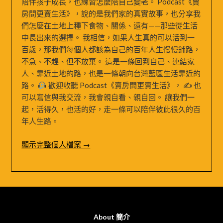
陪伴孩子成長，也練習怎麼陪自己變老。 Podcast《賣
房間更賣生活》，說的是我們家的真實故事，也分享我
們怎麼在土地上種下食物、關係、還有——那些從生活
中長出來的選擇。 我相信，如果人生真的可以活到一
百歲，那我們每個人都該為自己的百年人生慢慢鋪路，
不急、不趕、但不放棄。 這是一條回到自己、連結家
人、靠近土地的路，也是一條朝向台灣藍區生活靠近的
路。
歡迎收聽 Podcast《賣房間更賣生活》， ✍
也
可以寫信與我交流，我會親自看、親自回。 讓我們一
起，活得久，也活的好，走一條可以陪伴彼此很久的百
年人生路。
顯示完整個人檔案 →
About 簡介