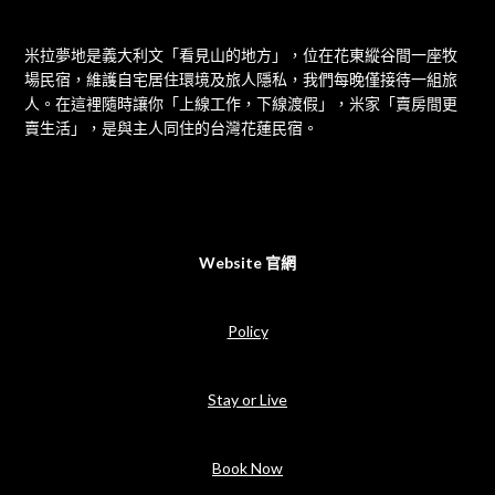
米拉夢地是義大利文「看見山的地方」，位在花東縱谷間一座牧
場民宿，維護自宅居住環境及旅人隱私，我們每晚僅接待一組旅
人。在這裡隨時讓你「上線工作，下線渡假」，米家「賣房間更
賣生活」，是與主人同住的台灣花蓮民宿。
Website 官網
Policy
Stay or Live
Book Now