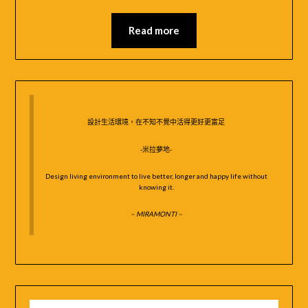
04
MIRAMONTI
Read more
米
拉
夢
地
設計生活環境，在不知不覺中活得更好更富足
-米拉夢地-
Design living environment to live better, longer and happy life without
knowing it.
– MIRAMONTI –