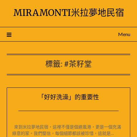
Skip
MIRAMONTI米拉夢地民宿
to
content
Menu
標籤:
#茶籽堂
「好好洗澡」的重要性
Posted
by
on
米
來到米拉夢地民宿，這裡不僅是個避風港，更是一個充滿
2024-
媽
綠意的家。我們堅信，每個細節都該被珍惜，這就是…
12-
｜