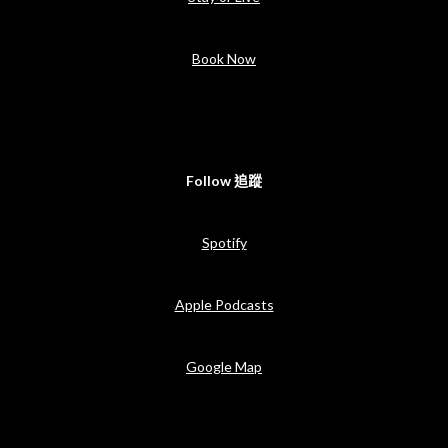
Book Now
Follow 追蹤
Spotify
Apple Podcasts
Google Map