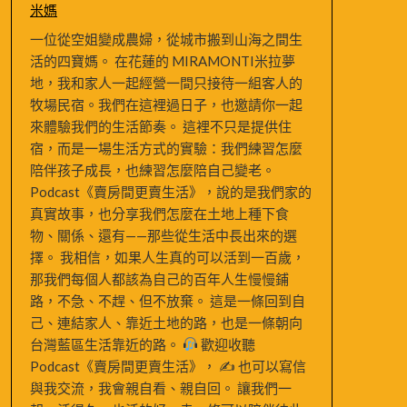
米媽
一位從空姐變成農婦，從城市搬到山海之間生
活的四寶媽。 在花蓮的 MIRAMONTI米拉夢
地，我和家人一起經營一間只接待一組客人的
牧場民宿。我們在這裡過日子，也邀請你一起
來體驗我們的生活節奏。 這裡不只是提供住
宿，而是一場生活方式的實驗：我們練習怎麼
陪伴孩子成長，也練習怎麼陪自己變老。
Podcast《賣房間更賣生活》，說的是我們家的
真實故事，也分享我們怎麼在土地上種下食
物、關係、還有——那些從生活中長出來的選
擇。 我相信，如果人生真的可以活到一百歲，
那我們每個人都該為自己的百年人生慢慢鋪
路，不急、不趕、但不放棄。 這是一條回到自
己、連結家人、靠近土地的路，也是一條朝向
台灣藍區生活靠近的路。
歡迎收聽
Podcast《賣房間更賣生活》， ✍
也可以寫信
與我交流，我會親自看、親自回。 讓我們一