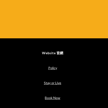
Website 官網
Policy
Stay or Live
Book Now