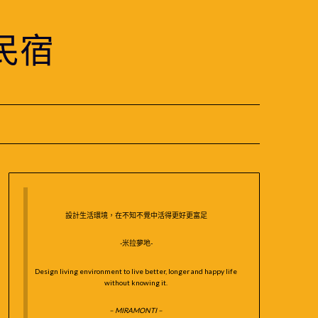
民宿
設計生活環境，在不知不覺中活得更好更富足
-米拉夢地-
Design living environment to live better, longer and happy life
without knowing it.
– MIRAMONTI –