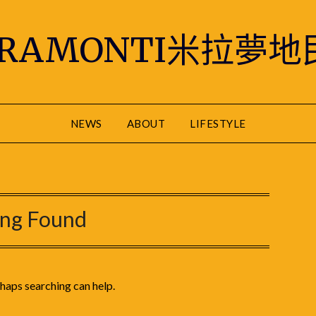
IRAMONTI米拉夢地
NEWS
ABOUT
LIFESTYLE
ing Found
rhaps searching can help.