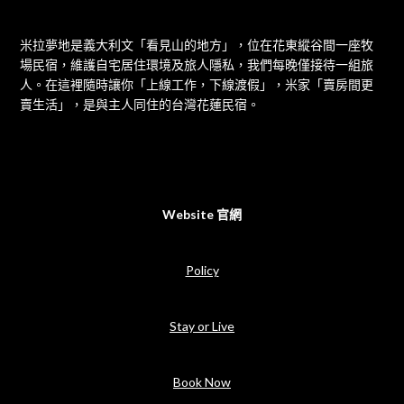
米拉夢地是義大利文「看見山的地方」，位在花東縱谷間一座牧
場民宿，維護自宅居住環境及旅人隱私，我們每晚僅接待一組旅
人。在這裡隨時讓你「上線工作，下線渡假」，米家「賣房間更
賣生活」，是與主人同住的台灣花蓮民宿。
Website 官網
Policy
Stay or Live
Book Now