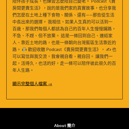
陪伴孩子成長，也練習怎麼陪自己變老。 Podcast《賣
房間更賣生活》，說的是我們家的真實故事，也分享我
們怎麼在土地上種下食物、關係、還有——那些從生活
中長出來的選擇。 我相信，如果人生真的可以活到一
百歲，那我們每個人都該為自己的百年人生慢慢鋪路，
不急、不趕、但不放棄。 這是一條回到自己、連結家
人、靠近土地的路，也是一條朝向台灣藍區生活靠近的
路。
歡迎收聽 Podcast《賣房間更賣生活》， ✍
也
可以寫信與我交流，我會親自看、親自回。 讓我們一
起，活得久，也活的好，走一條可以陪伴彼此很久的百
年人生路。
顯示完整個人檔案 →
About 簡介