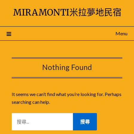
Skip
MIRAMONTI米拉夢地民宿
to
content
Menu
Nothing Found
It seems we can’t find what you’re looking for. Perhaps
searching can help.
搜
尋
關