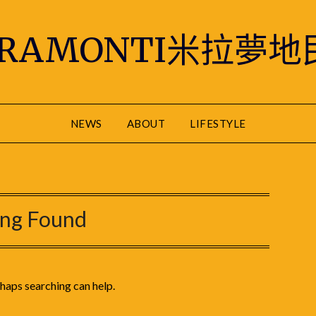
IRAMONTI米拉夢地
NEWS
ABOUT
LIFESTYLE
ing Found
rhaps searching can help.