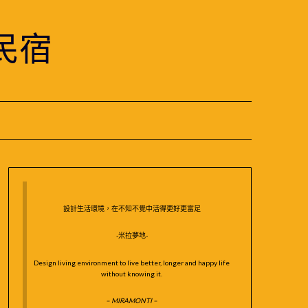
民宿
設計生活環境，在不知不覺中活得更好更富足
-米拉夢地-
Design living environment to live better, longer and happy life
without knowing it.
– MIRAMONTI –