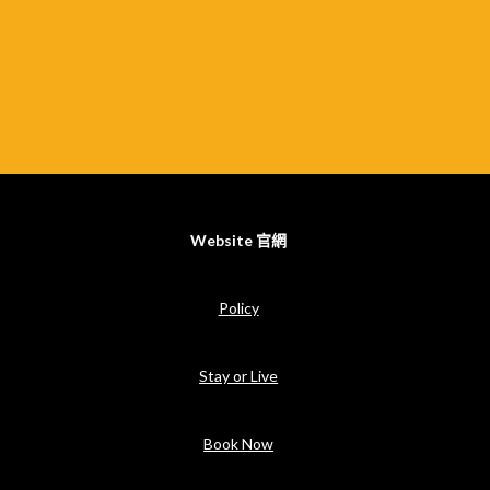
Website 官網
Policy
Stay or Live
Book Now