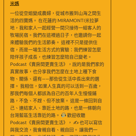
米媽
一位從空姐變成農婦，從城市搬到山海之間生
活的四寶媽。 在花蓮的 MIRAMONTI米拉夢
地，我和家人一起經營一間只接待一組客人的
牧場民宿。我們在這裡過日子，也邀請你一起
來體驗我們的生活節奏。 這裡不只是提供住
宿，而是一場生活方式的實驗：我們練習怎麼
陪伴孩子成長，也練習怎麼陪自己變老。
Podcast《賣房間更賣生活》，說的是我們家的
真實故事，也分享我們怎麼在土地上種下食
物、關係、還有——那些從生活中長出來的選
擇。 我相信，如果人生真的可以活到一百歲，
那我們每個人都該為自己的百年人生慢慢鋪
路，不急、不趕、但不放棄。 這是一條回到自
己、連結家人、靠近土地的路，也是一條朝向
台灣藍區生活靠近的路。
歡迎收聽
Podcast《賣房間更賣生活》， ✍
也可以寫信
與我交流，我會親自看、親自回。 讓我們一