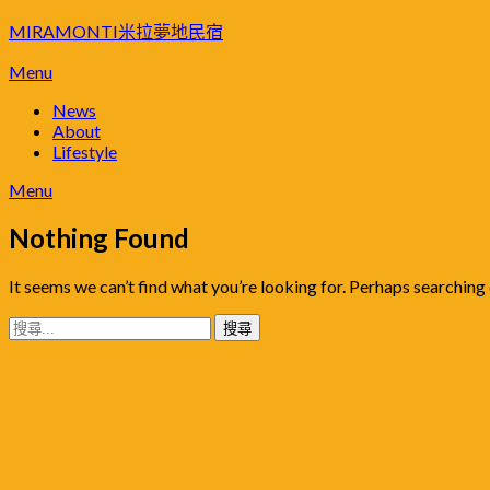
Skip
MIRAMONTI米拉夢地民宿
to
content
Menu
News
About
Lifestyle
Menu
Nothing Found
It seems we can’t find what you’re looking for. Perhaps searching 
搜
尋
關
鍵
字: