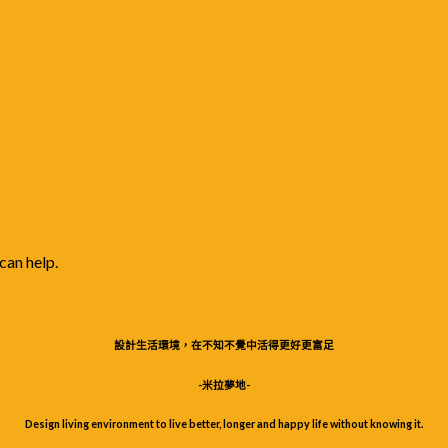
can help.
設計生活環境，在不知不覺中活得更好更富足
-米拉夢地-
Design living environment to live better, longer and happy life without knowing it.