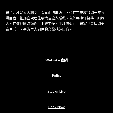
米拉夢地是義大利文「看見山的地方」，位在花東縱谷間一座牧
場民宿，維護自宅居住環境及旅人隱私，我們每晚僅接待一組旅
人。在這裡隨時讓你「上線工作，下線渡假」，米家「賣房間更
賣生活」，是與主人同住的台灣花蓮民宿。
Website 官網
Policy
Stay or Live
Book Now