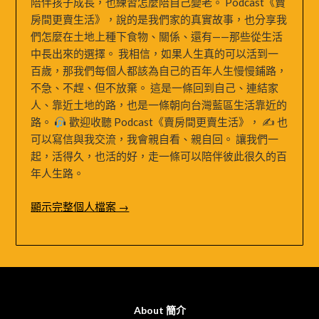
陪伴孩子成長，也練習怎麼陪自己變老。 Podcast《賣
房間更賣生活》，說的是我們家的真實故事，也分享我
們怎麼在土地上種下食物、關係、還有——那些從生活
中長出來的選擇。 我相信，如果人生真的可以活到一
百歲，那我們每個人都該為自己的百年人生慢慢鋪路，
不急、不趕、但不放棄。 這是一條回到自己、連結家
人、靠近土地的路，也是一條朝向台灣藍區生活靠近的
路。
歡迎收聽 Podcast《賣房間更賣生活》， ✍
也
可以寫信與我交流，我會親自看、親自回。 讓我們一
起，活得久，也活的好，走一條可以陪伴彼此很久的百
年人生路。
顯示完整個人檔案 →
About 簡介