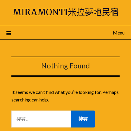
Skip
MIRAMONTI米拉夢地民宿
to
content
Menu
Nothing Found
It seems we can’t find what you’re looking for. Perhaps
searching can help.
搜
尋
關