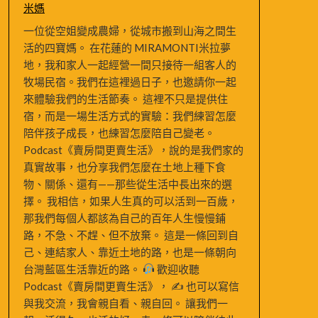
米媽
一位從空姐變成農婦，從城市搬到山海之間生
活的四寶媽。 在花蓮的 MIRAMONTI米拉夢
地，我和家人一起經營一間只接待一組客人的
牧場民宿。我們在這裡過日子，也邀請你一起
來體驗我們的生活節奏。 這裡不只是提供住
宿，而是一場生活方式的實驗：我們練習怎麼
陪伴孩子成長，也練習怎麼陪自己變老。
Podcast《賣房間更賣生活》，說的是我們家的
真實故事，也分享我們怎麼在土地上種下食
物、關係、還有——那些從生活中長出來的選
擇。 我相信，如果人生真的可以活到一百歲，
那我們每個人都該為自己的百年人生慢慢鋪
路，不急、不趕、但不放棄。 這是一條回到自
己、連結家人、靠近土地的路，也是一條朝向
台灣藍區生活靠近的路。
歡迎收聽
Podcast《賣房間更賣生活》， ✍
也可以寫信
與我交流，我會親自看、親自回。 讓我們一