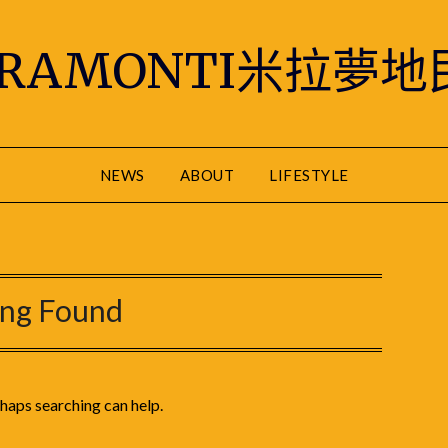
IRAMONTI米拉夢地
NEWS
ABOUT
LIFESTYLE
ing Found
rhaps searching can help.