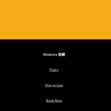
Website 官網
Policy
Stay or Live
Book Now