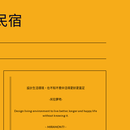
民宿
設計生活環境，在不知不覺中活得更好更富足
-米拉夢地-
Design living environment to live better, longer and happy life
without knowing it.
– MIRAMONTI –