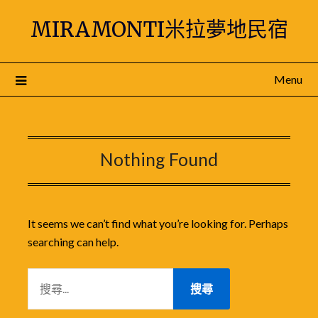
Skip
MIRAMONTI米拉夢地民宿
to
content
Menu
Nothing Found
It seems we can’t find what you’re looking for. Perhaps
searching can help.
搜
尋
關