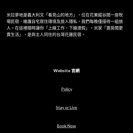
米拉夢地是義大利文「看見山的地方」，位在花東縱谷間一座牧
場民宿，維護自宅居住環境及旅人隱私，我們每晚僅接待一組旅
人。在這裡隨時讓你「上線工作，下線渡假」，米家「賣房間更
賣生活」，是與主人同住的台灣花蓮民宿。
Website 官網
Policy
Stay or Live
Book Now