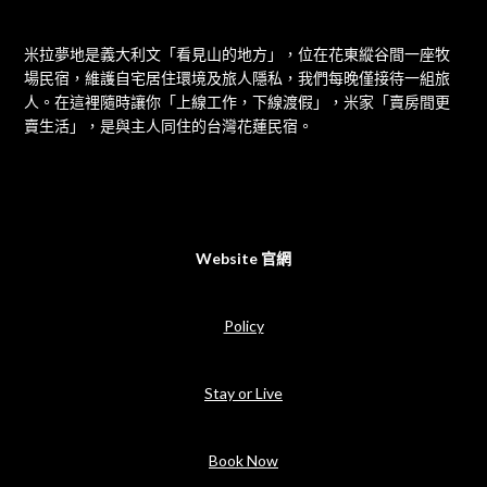
米拉夢地是義大利文「看見山的地方」，位在花東縱谷間一座牧
場民宿，維護自宅居住環境及旅人隱私，我們每晚僅接待一組旅
人。在這裡隨時讓你「上線工作，下線渡假」，米家「賣房間更
賣生活」，是與主人同住的台灣花蓮民宿。
Website 官網
Policy
Stay or Live
Book Now