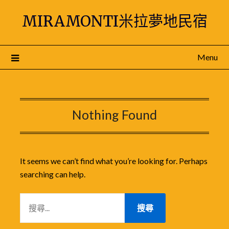
Skip
MIRAMONTI米拉夢地民宿
to
content
Menu
Nothing Found
It seems we can’t find what you’re looking for. Perhaps
searching can help.
搜
尋
關