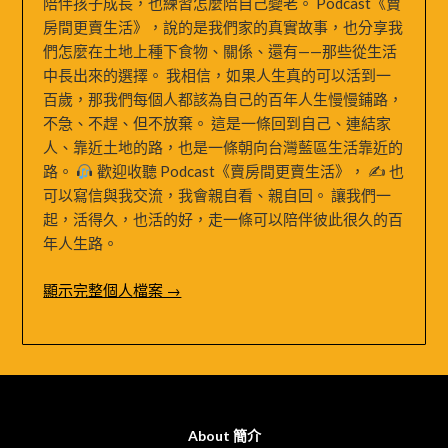
陪伴孩子成長，也練習怎麼陪自己變老。 Podcast《賣
房間更賣生活》，說的是我們家的真實故事，也分享我
們怎麼在土地上種下食物、關係、還有——那些從生活
中長出來的選擇。 我相信，如果人生真的可以活到一
百歲，那我們每個人都該為自己的百年人生慢慢鋪路，
不急、不趕、但不放棄。 這是一條回到自己、連結家
人、靠近土地的路，也是一條朝向台灣藍區生活靠近的
路。
歡迎收聽 Podcast《賣房間更賣生活》， ✍
也
可以寫信與我交流，我會親自看、親自回。 讓我們一
起，活得久，也活的好，走一條可以陪伴彼此很久的百
年人生路。
顯示完整個人檔案 →
About 簡介