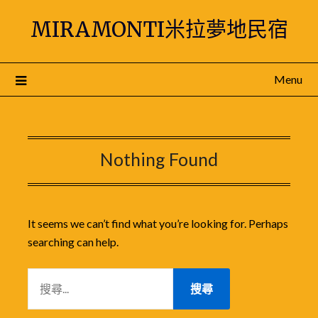
Skip
MIRAMONTI米拉夢地民宿
to
content
Menu
Nothing Found
It seems we can’t find what you’re looking for. Perhaps
searching can help.
搜
尋
關