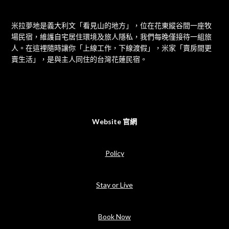
米拉夢地是義大利文「看見山的地方」，位在花東縱谷間一座牧
場民宿，維護自宅居住環境及旅人隱私，我們每晚僅接待一組旅
人。在這裡隨時讓你「上線工作，下線渡假」，米家「賣房間更
賣生活」，是與主人同住的台灣花蓮民宿。
Website 官網
Policy
Stay or Live
Book Now