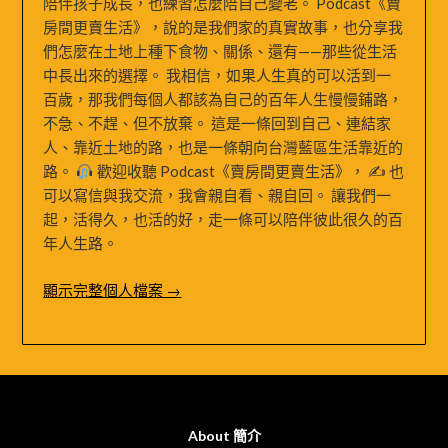
陪伴孩子成長，也練習怎麼陪自己變老。 Podcast《賣
房間更賣生活》，說的是我們家的真實故事，也分享我
們怎麼在土地上種下食物、關係、還有——那些從生活
中長出來的選擇。 我相信，如果人生真的可以活到一
百歲，那我們每個人都該為自己的百年人生慢慢鋪路，
不急、不趕、但不放棄。 這是一條回到自己、連結家
人、靠近土地的路，也是一條朝向台灣藍區生活靠近的
路。
歡迎收聽 Podcast《賣房間更賣生活》， ✍
也
可以寫信與我交流，我會親自看、親自回。 讓我們一
起，活得久，也活的好，走一條可以陪伴彼此很久的百
年人生路。
顯示完整個人檔案 →
About 簡介